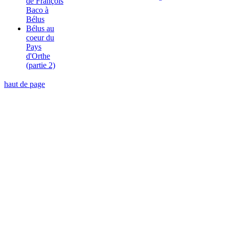
de François
Baco à
Bélus
Bélus au
coeur du
Pays
d'Orthe
(partie 2)
haut de page