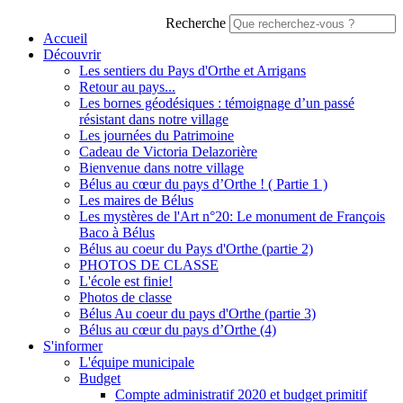
Recherche
Accueil
Découvrir
Les sentiers du Pays d'Orthe et Arrigans
Retour au pays...
Les bornes géodésiques : témoignage d’un passé
résistant dans notre village
Les journées du Patrimoine
Cadeau de Victoria Delazorière
Bienvenue dans notre village
Bélus au cœur du pays d’Orthe ! ( Partie 1 )
Les maires de Bélus
Les mystères de l'Art n°20: Le monument de François
Baco à Bélus
Bélus au coeur du Pays d'Orthe (partie 2)
PHOTOS DE CLASSE
L'école est finie!
Photos de classe
Bélus Au coeur du pays d'Orthe (partie 3)
Bélus au cœur du pays d’Orthe (4)
S'informer
L'équipe municipale
Budget
Compte administratif 2020 et budget primitif