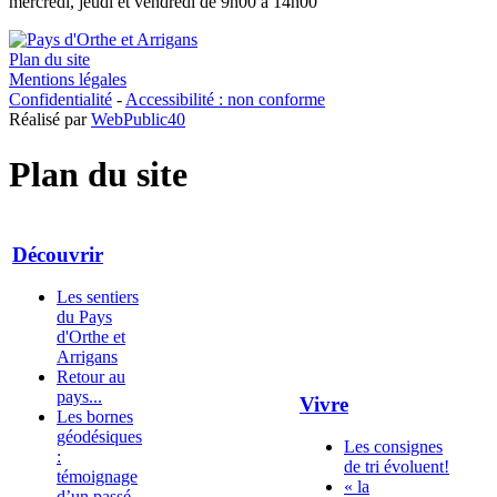
mercredi, jeudi et vendredi de 9h00 à 14h00
Plan du site
Mentions légales
Confidentialité
-
Accessibilité : non conforme
Réalisé par
WebPublic40
Plan du site
Découvrir
Les sentiers
du Pays
d'Orthe et
Arrigans
Retour au
pays...
Vivre
Les bornes
géodésiques
Les consignes
:
de tri évoluent!
témoignage
« la
d’un passé