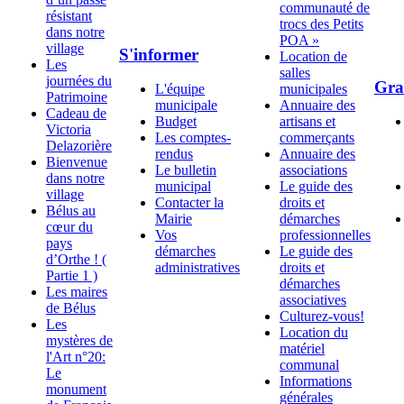
communauté de
résistant
trocs des Petits
dans notre
POA »
village
S'informer
Location de
Les
salles
journées du
Gra
L'équipe
municipales
Patrimoine
municipale
Annuaire des
Cadeau de
Budget
artisans et
Victoria
Les comptes-
commerçants
Delazorière
rendus
Annuaire des
Bienvenue
Le bulletin
associations
dans notre
municipal
Le guide des
village
Contacter la
droits et
Bélus au
Mairie
démarches
cœur du
Vos
professionnelles
pays
démarches
Le guide des
d’Orthe ! (
administratives
droits et
Partie 1 )
démarches
Les maires
associatives
de Bélus
Culturez-vous!
Les
Location du
mystères de
matériel
l'Art n°20:
communal
Le
Informations
monument
générales