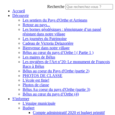
Recherche
Accueil
Découvrir
Les sentiers du Pays d'Orthe et Arrigans
Retour au pays...
Les bornes géodésiques : témoignage d’un passé
résistant dans notre village
Les journées du Patrimoine
Cadeau de Victoria Delazorière
Bienvenue dans notre village
Bélus au cœur du pays d’Orthe ! ( Partie 1 )
Les maires de Bélus
Les mystères de l'Art n°20: Le monument de François
Baco à Bélus
Bélus au coeur du Pays d'Orthe (partie 2)
PHOTOS DE CLASSE
L'école est finie!
Photos de classe
Bélus Au coeur du pays d'Orthe (partie 3)
Bélus au cœur du pays d’Orthe (4)
S'informer
L'équipe municipale
Budget
Compte administratif 2020 et budget primitif