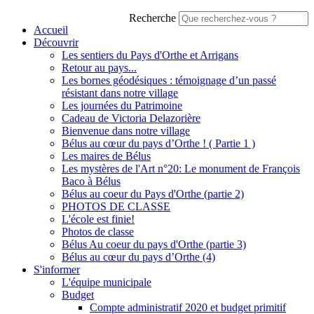
Recherche
Accueil
Découvrir
Les sentiers du Pays d'Orthe et Arrigans
Retour au pays...
Les bornes géodésiques : témoignage d’un passé
résistant dans notre village
Les journées du Patrimoine
Cadeau de Victoria Delazorière
Bienvenue dans notre village
Bélus au cœur du pays d’Orthe ! ( Partie 1 )
Les maires de Bélus
Les mystères de l'Art n°20: Le monument de François
Baco à Bélus
Bélus au coeur du Pays d'Orthe (partie 2)
PHOTOS DE CLASSE
L'école est finie!
Photos de classe
Bélus Au coeur du pays d'Orthe (partie 3)
Bélus au cœur du pays d’Orthe (4)
S'informer
L'équipe municipale
Budget
Compte administratif 2020 et budget primitif