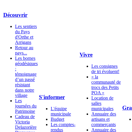
Découvrir
Les sentiers
du Pays
d'Orthe et
Arrigans
Retour au
pays...
Vivre
Les bornes
géodésiques
Les consignes
:
de tri évoluent!
témoignage
« la
d’un passé
communauté de
résistant
trocs des Petits
dans notre
POA »
village
S'informer
Location de
Les
salles
journées du
Gra
L'équipe
municipales
Patrimoine
municipale
Annuaire des
Cadeau de
Budget
artisans et
Victoria
Les comptes-
commerçants
Delazorière
rendus
Annuaire des