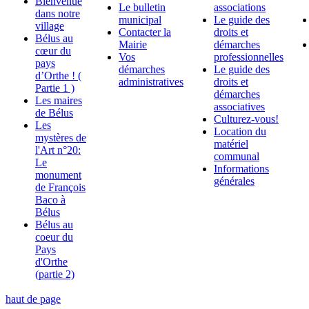
Bienvenue
Le bulletin
associations
dans notre
municipal
Le guide des
village
Contacter la
droits et
Bélus au
Mairie
démarches
cœur du
Vos
professionnelles
pays
démarches
Le guide des
d’Orthe ! (
administratives
droits et
Partie 1 )
démarches
Les maires
associatives
de Bélus
Culturez-vous!
Les
Location du
mystères de
matériel
l'Art n°20:
communal
Le
Informations
monument
générales
de François
Baco à
Bélus
Bélus au
coeur du
Pays
d'Orthe
(partie 2)
haut de page